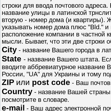
строки для ввода почтового адреса.
название улицы в латинской трнслит
вторую - номер дома (и квартиры). 
указывать номер дома плюс "Bld." и 
расположение компании в частной 
мысли. Бывает, что эти две строки 
City
- название Вашего города в ла
State
- название Вашего штата. Ес
вводите аббревиатурное название В
России, "UA" для Украины и тому по
ZIP
или
post code
- Ваш почтовы
Country
- название Вашей страны
посмотрите в словаре.
e-mail
- Ваш адрес электронной по