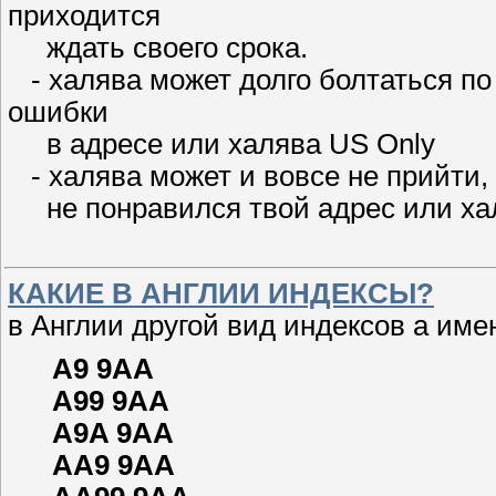
приходится
ждать своего срока.
- халява может долго болтаться п
ошибки
в адресе или халява US Only
- халява может и вовсе не прийти,
не понравился твой адрес или хал
КАКИЕ В АНГЛИИ ИНДЕКСЫ?
в Англии другой вид индексов а име
A9 9AA
A99 9AA
A9A 9AA
AA9 9AA