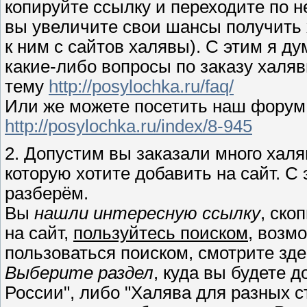
копируйте ссылку и переходите по не
вы увеличите свои шансы получить 
к ним с сайтов халявы). С этим я ду
какие-либо вопросы по заказу халяв
тему
http://posylochka.ru/faq/
Или же можете посетить наш форум
http://posylochka.ru/index/8-945
2. Допустим вы заказали много халя
которую хотите добавить на сайт. С
разберём.
Вы
нашли интересную ссылку
, ско
на сайт,
пользуйтесь поиском
, возм
пользоваться поиском, смотрите зд
Выберите раздел
, куда вы будете 
России", либо "Халява для разных ст