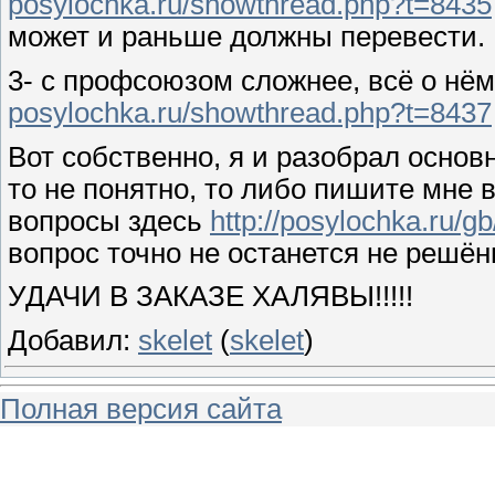
posylochka.ru/showthread.php?t=8435
может и раньше должны перевести.
3- с профсоюзом сложнее, всё о нё
posylochka.ru/showthread.php?t=8437
Вот собственно, я и разобрал основ
то не понятно, то либо пишите мне 
вопросы здесь
http://posylochka.ru/gb
вопрос точно не останется не решё
УДАЧИ В ЗАКАЗЕ ХАЛЯВЫ!!!!!
Добавил:
skelet
(
skelet
)
Полная версия сайта