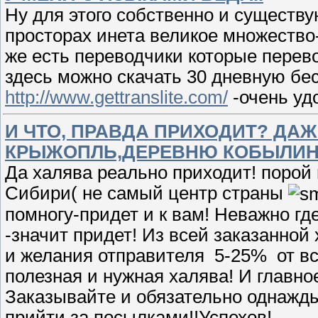
Ну для этого собственно и существу
просторах инета великое множество
же есть переводчики которые перев
здесь можно скачать 30 дневную бе
http://www.gettranslite.com/
-очень уд
И ЧТО, ПРАВДА ПРИХОДИТ? ДА
КРЫЖОПЛЬ,ДЕРЕВНЮ КОБЫЛИНО
Да халява реально приходит! порой 
Сибири( не самый центр страны
помногу-придет и к вам! Неважно гд
-значит придет! Из всей заказанной
и желания отправителя 5-25% от вс
полезная и нужная халява! И главно
Заказывайте и обязательно однажды
прийти за посылками!!Успехов!