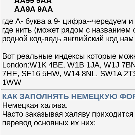
AA99 9AA
AA9A 9AA
где A- буква а 9- цифра--чередуем 
где нить (может рядом с названием 
родной код-ведь английский код нам 
Вот реальные индексы которые можн
London:W1K 4BE, W1B 1JA, W1J 7BN
7HE, SE16 5HW, W14 8NL, SW1A 2T
1WW
КАК ЗАПОЛНЯТЬ НЕМЕЦКУЮ ФО
Немецкая халява.
Часто заказывая халяву приходится
перевод основных их них: