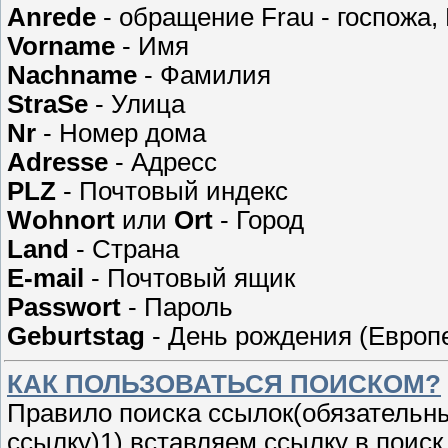
Anrede
- обращение Frau - госпожа, 
Vorname
- Имя
Nachname
- Фамилия
StraSe
- Улица
Nr
- Номер дома
Adresse
- Адресс
PLZ
- Почтовый индекс
Wohnort
или
Ort
- Город
Land
- Страна
E-mail
- Почтовый ящик
Passwort
- Пароль
Geburtstag
- День рождения (Европ
КАК ПОЛЬЗОВАТЬСЯ ПОИСКОМ?
Правило поиска ссылок(обязательны
ссылку)1) вставляем ссылку в поиск 