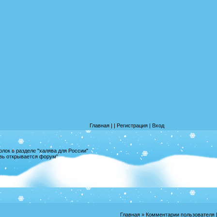
Главная
|
|
Регистрация
|
Вход
лок в разделе "халява для России"
овь открывается форум"
Главная
»
Комментарии пользователя
[