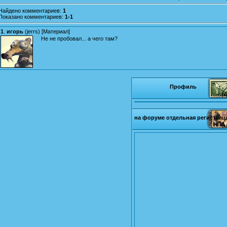
Найдено комментариев
:
1
Показано комментариев
:
1-1
1
.
игорь
(
jerrs
) [
Материал
]
Не не пробовал... а чего там?
Профиль
на форуме отдельная регистрац