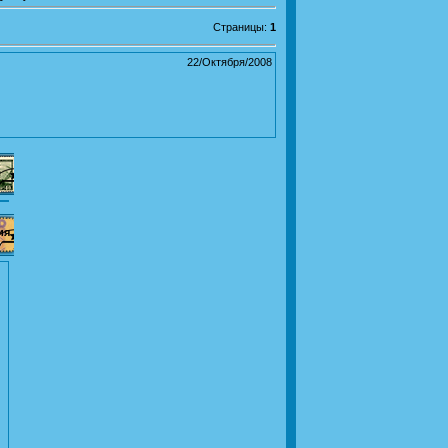
Страницы
:
1
22/Октября/2008
ия