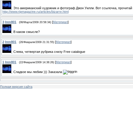
Это американский художник и фотограф Джон Уилли. Вот ссылочка, прочитай п
http://www.ripmagazine.ru/articles/bizarre.html
3
Iren801
[
Материал
]
(06/Марта/2009 20:58:34)
В каком смысле?
2
Iren801
[
Материал
]
(26/Февраля/2009 21:31:55)
Слева, четвертая рубрика снизу Free catalogue
1
Iren801
[
Материал
]
(22/Февраля/2009 14:38:26)
Сладкое мы любим ))) Заказала
Полная версия сайта