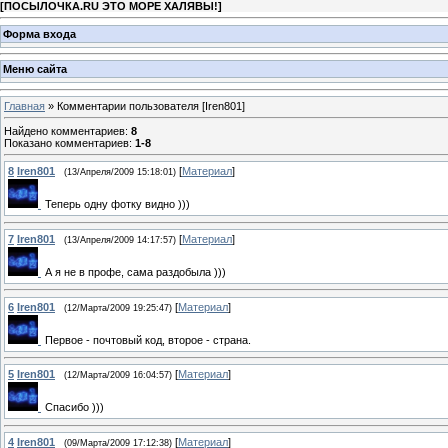
[
ПОСЫЛОЧКА.RU ЭТО МОРЕ ХАЛЯВЫ!
]
Форма входа
Меню сайта
Главная
» Комментарии пользователя [Iren801]
Найдено комментариев
:
8
Показано комментариев
:
1-8
8
Iren801
[
Материал
]
(13/Апреля/2009 15:18:01)
Теперь одну фотку видно )))
7
Iren801
[
Материал
]
(13/Апреля/2009 14:17:57)
А я не в профе, сама раздобыла )))
6
Iren801
[
Материал
]
(12/Марта/2009 19:25:47)
Первое - почтовый код, второе - страна.
5
Iren801
[
Материал
]
(12/Марта/2009 16:04:57)
Спасибо )))
4
Iren801
[
Материал
]
(09/Марта/2009 17:12:38)