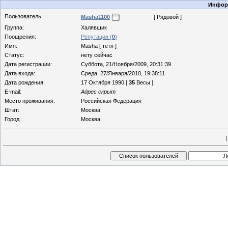
Информ
Пользователь:
Masha1100
[ Рядовой ]
Группа:
Халявщик
Поощрения:
Репутация (
0
)
Имя:
Masha [ тетя ]
Статус:
нету сейчас
Дата регистрации:
Суббота, 21/Ноября/2009, 20:31:39
Дата входа:
Среда, 27/Января/2010, 19:38:11
Дата рождения:
17 Октября 1990 [
35
Весы ]
E-mail:
Адрес скрыт
Место проживания:
Российская Федерация
Штат:
Москва
Город:
Москва