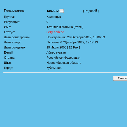
Пользователь:
Tan2012
[ Рядовой ]
Группа:
Халявщик
Репутация:
0
Имя:
Татьяна Южанина [ тетя ]
Статус:
нету сейчас
Дата регистрации:
Понедельник, 29/Октября/2012, 10:06:53
Дата входа:
Пятница, 07/Декабря/2012, 19:17:13
Дата рождения:
19 Июля 2000 [
26
Рак ]
E-mail:
Адрес скрыт
Страна:
Российская Федерация
Штат:
Новосибирская область
Город:
Куйбышев