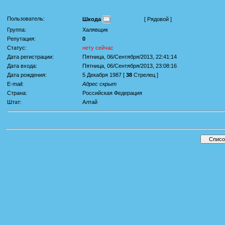
Пользователь:
Шкода
[ Рядовой ]
Группа:
Халявщик
Репутация:
0
Статус:
нету сейчас
Дата регистрации:
Пятница, 06/Сентября/2013, 22:41:14
Дата входа:
Пятница, 06/Сентября/2013, 23:08:16
Дата рождения:
5 Декабря 1987 [
38
Стрелец ]
E-mail:
Адрес скрыт
Страна:
Российская Федерация
Штат:
Алтай