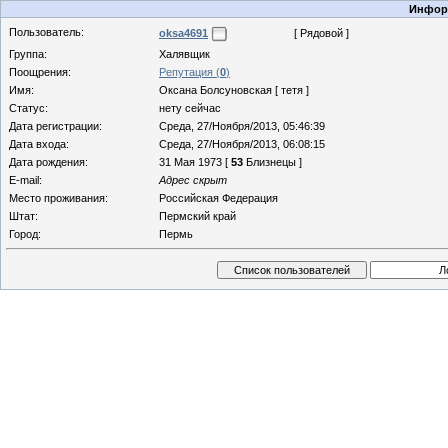
Информ
Пользователь:
oksa4691
[ Рядовой ]
Группа:
Халявщик
Поощрения:
Репутация (
0
)
Имя:
Оксана Болсуновская [ тетя ]
Статус:
нету сейчас
Дата регистрации:
Среда, 27/Ноября/2013, 05:46:39
Дата входа:
Среда, 27/Ноября/2013, 06:08:15
Дата рождения:
31 Мая 1973 [
53
Близнецы ]
E-mail:
Адрес скрыт
Место проживания:
Российская Федерация
Штат:
Пермский край
Город:
Пермь