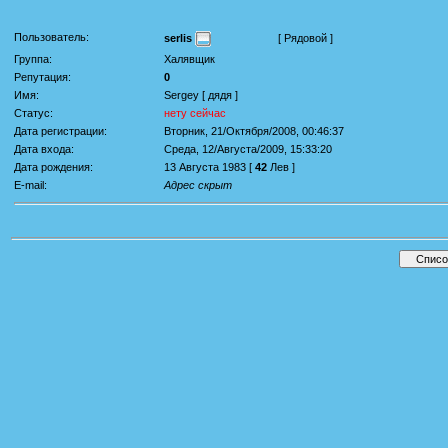
Пользователь:
serlis
[ Рядовой ]
Группа:
Халявщик
Репутация:
0
Имя:
Sergey [ дядя ]
Статус:
нету сейчас
Дата регистрации:
Вторник, 21/Октября/2008, 00:46:37
Дата входа:
Среда, 12/Августа/2009, 15:33:20
Дата рождения:
13 Августа 1983 [
42
Лев ]
E-mail:
Адрес скрыт