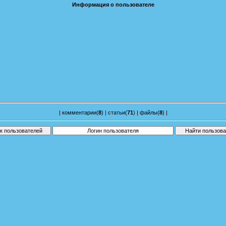
Информация о пользователе
|
комментарии(
8
)
|
статьи(
71
)
|
файлы(
8
)
|