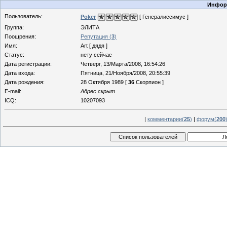
Информ
Пользователь:
Poker
[ Генералиссимус ]
Группа:
ЭЛИТА
Поощрения:
Репутация (
3
)
Имя:
Art [ дядя ]
Статус:
нету сейчас
Дата регистрации:
Четверг, 13/Марта/2008, 16:54:26
Дата входа:
Пятница, 21/Ноября/2008, 20:55:39
Дата рождения:
28 Октября 1989 [
36
Скорпион ]
E-mail:
Адрес скрыт
ICQ:
10207093
|
комментарии(
25
)
|
форум(
200