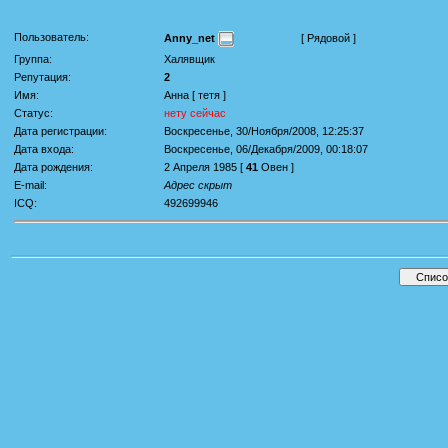
Пользователь:
Anny_net
[ Рядовой ]
Группа:
Халявщик
Репутация:
2
Имя:
Анна [ тетя ]
Статус:
нету сейчас
Дата регистрации:
Воскресенье, 30/Ноября/2008, 12:25:37
Дата входа:
Воскресенье, 06/Декабря/2009, 00:18:07
Дата рождения:
2 Апреля 1985 [
41
Овен ]
E-mail:
Адрес скрыт
ICQ:
492699946