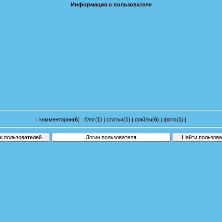
Информация о пользователе
|
комментарии(
6
)
|
блог(
1
)
|
статьи(
1
)
|
файлы(
6
)
|
фото(
1
)
|