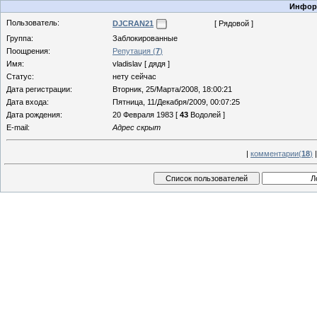
Информ
Пользователь:
DJCRAN21
[ Рядовой ]
Группа:
Заблокированные
Поощрения:
Репутация (
7
)
Имя:
vladislav [ дядя ]
Статус:
нету сейчас
Дата регистрации:
Вторник, 25/Марта/2008, 18:00:21
Дата входа:
Пятница, 11/Декабря/2009, 00:07:25
Дата рождения:
20 Февраля 1983 [
43
Водолей ]
E-mail:
Адрес скрыт
|
комментарии(
18
)