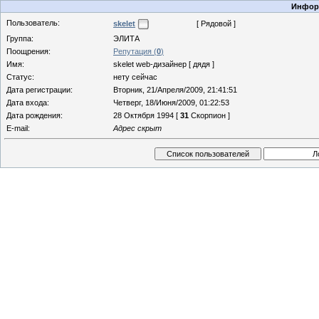
Информ
Пользователь:
skelet
[ Рядовой ]
Группа:
ЭЛИТА
Поощрения:
Репутация (
0
)
Имя:
skelet web-дизайнер [ дядя ]
Статус:
нету сейчас
Дата регистрации:
Вторник, 21/Апреля/2009, 21:41:51
Дата входа:
Четверг, 18/Июня/2009, 01:22:53
Дата рождения:
28 Октября 1994 [
31
Скорпион ]
E-mail:
Адрес скрыт