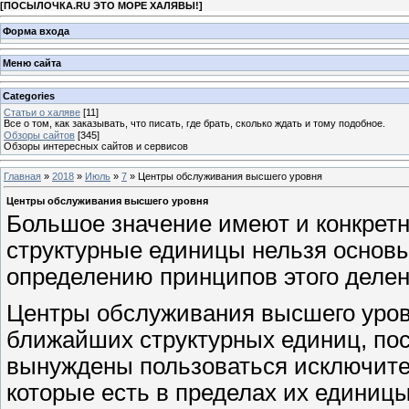
[
ПОСЫЛОЧКА.RU ЭТО МОРЕ ХАЛЯВЫ!
]
Форма входа
Меню сайта
Categories
Статьи о халяве
[11]
Все о том, как заказывать, что писать, где брать, сколько ждать и тому подобное.
Обзоры сайтов
[345]
Обзоры интересных сайтов и сервисов
Главная
»
2018
»
Июль
»
7
» Центры обслуживания высшего уровня
Центры обслуживания высшего уровня
Большое значение имеют и конкретн
структурные единицы нельзя основы
определению принципов этого делен
Центры обслуживания высшего уро
ближайших структурных единиц, пос
вынуждены пользоваться исключит
которые есть в пределах их единицы