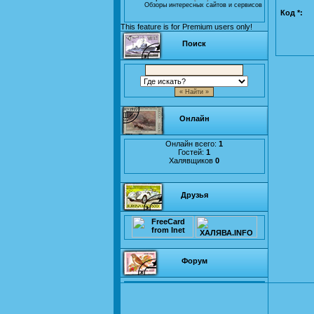
Обзоры интересных сайтов и сервисов
Код *:
This feature is for Premium users only!
Поиск
Онлайн
Онлайн всего:
1
Гостей:
1
Халявщиков
0
Друзья
Форум