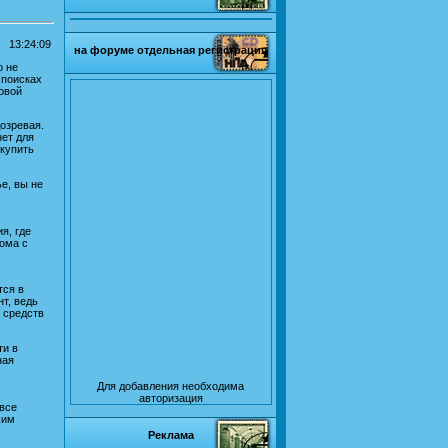
13:24:09
на форуме отдельная регистрация
о не
 поисках
овой
дозревая.
нет для
 купить
е, вы не
я, где
ома с
тся в
т, ведь
ь средств
ти в
ная
Для добавления необходима
авторизация
 все
шим
Реклама