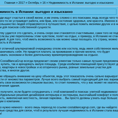
Главная
»
2017
»
Октябрь
»
16
» Недвижимость в Испании: выгодно и изысканно
жимость в Испании: выгодно и изысканно
ди ищут счастья в своей жизни, и им очень сложно с его поисками, ведь всегда чего-т
Кого-то не устраивает работа, или брак, или состояние здоровья, или красота. Именно в
ольшинство людей отправляются в путешествия, с целью пожить жизнями других и в н
и для поисков собственной сущности.
ву удается это сделать, и очень скоро они становятся счастливыми, сами того не по
сли вы уже переполнены этим чувством, полет на отдых, к примеру, в Испанию не ста
дией. А для того, чтоб иметь возможность как можно чаще посещать эту страну, можно
ость в Испании.
т отличной альтернативой очередному отелю или хостелу, ведь имея собственное жиль
раничивать себя. Не придется платить за проживание и прочие мелочи, что будет
овать экономии и более длительному времяпрепровождению на отдыхе.
CostaBlancaGrup всегда предлагает своим клиентам только самые лучшие предложени
 купить, так и арендовать жилую площадь. Среди изобилия помещений присутствуют д
, квартиры в новостройках и из вторичного рынка, ровные земельные участки для
ства, и многое другое.
же обращать внимание на цену объектов, ведь этот показатель очень сильно варьируе
ти от множества параметров. Лучше всего выбрать самый подходящий для вас вариан
ить свои возможности слишком высоко, то стоит понимать, что у вас может не хватит
ечения здания.
 получите, если будете сотрудничать с этой компанией в поисках элитной недвижимос
Идеальные решения дизайнеров интерьера и экстерьера, высочайший комфорт и пол
сть, живописная местность, личная парковка… Вы просто должны узнать еще больше
ии о компании.
го нужно немного - всего лишь переход по ссылке costablancagrup.com, где вы найдете
ые средства для связи, чтоб в результате лучшая недвижимость в Испании стала ва
м!