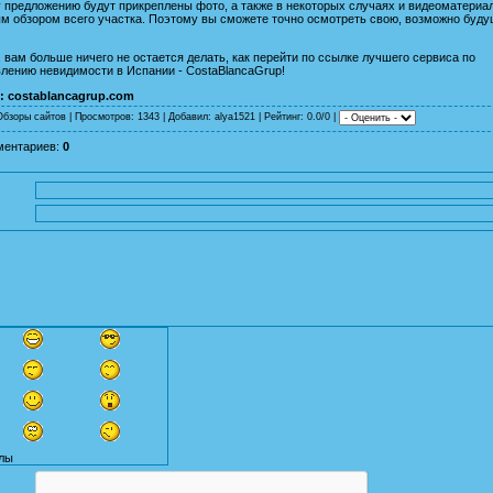
 предложению будут прикреплены фото, а также в некоторых случаях и видеоматериа
м обзором всего участка. Поэтому вы сможете точно осмотреть свою, возможно буд
 вам больше ничего не остается делать, как перейти по ссылке лучшего сервиса по
лению невидимости в Испании - CostaBlancaGrup!
:
costablancagrup.com
Обзоры сайтов
|
Просмотров
: 1343 |
Добавил
:
alya1521
|
Рейтинг
: 0.0/0 |
ментариев
:
0
лы