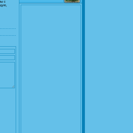
лы с
ущую,