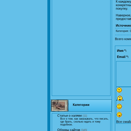
К каждому
конкретны
покупку.
Наверное,
предостав
Источник
Категория
:
Всего ком
Имя *:
Email *:
Категории
Статьи о халяве
[11]
Все о том, как заказывать, что писать,
Все смай
где брать, сколько ждать и тому
подобное.
Обзоры сайтов
[345]