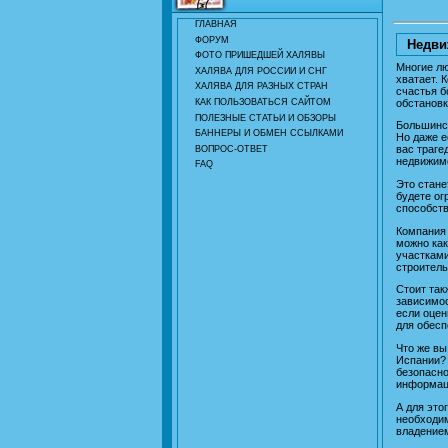
ГЛАВНАЯ
ФОРУМ
Недви
ФОТО ПРИШЕДШЕЙ ХАЛЯВЫ
Многие лю
ХАЛЯВА ДЛЯ РОССИИ И СНГ
хватает. 
ХАЛЯВА ДЛЯ РАЗНЫХ СТРАН
счастья б
обстановк
КАК ПОЛЬЗОВАТЬСЯ САЙТОМ
ПОЛЕЗНЫЕ СТАТЬИ И ОБЗОРЫ
Большинст
БАННЕРЫ И ОБМЕН ССЫЛКАМИ
Но даже е
вас траге
ВОПРОС-ОТВЕТ
недвижим
FAQ
Это стане
будете ог
способств
Компания 
можно как
участками
строитель
Стоит так
зависимос
если оцен
для обесп
Что же вы
Испании? 
безопасно
информац
А для это
необходим
владение