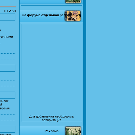
«
1
2
3
»
на форуме отдельная регистрация
а
ктивными
е
ссылок
ой
 время
Для добавления необходима
авторизация
Реклама
ласитесь,