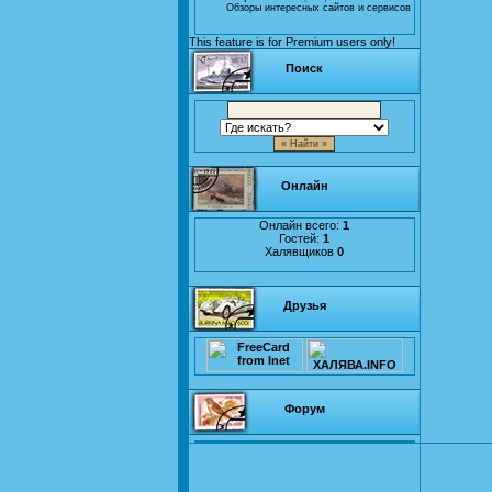
Обзоры интересных сайтов и сервисов
This feature is for Premium users only!
Поиск
Онлайн
Онлайн всего:
1
Гостей:
1
Халявщиков
0
Друзья
Форум