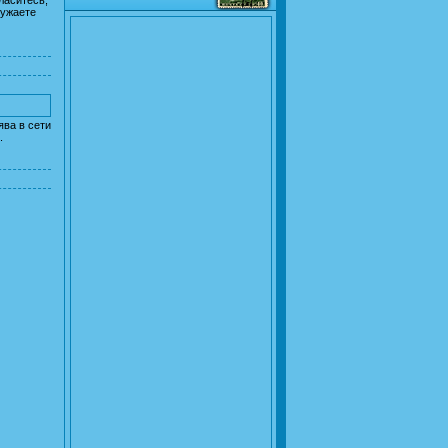
ружаете
ява в сети
.