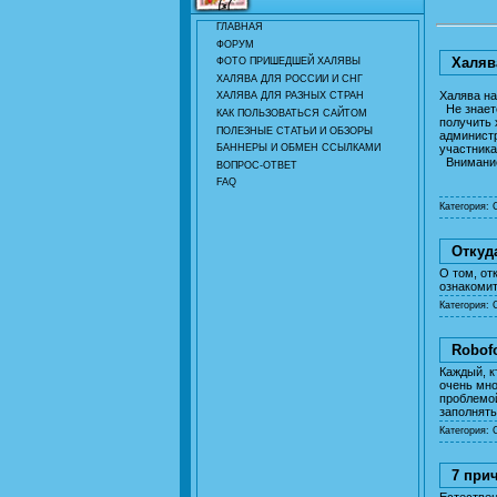
ГЛАВНАЯ
ФОРУМ
Халяв
ФОТО ПРИШЕДШЕЙ ХАЛЯВЫ
ХАЛЯВА ДЛЯ РОССИИ И СНГ
Халява на
ХАЛЯВА ДЛЯ РАЗНЫХ СТРАН
Не знаете
КАК ПОЛЬЗОВАТЬСЯ САЙТОМ
получить 
ПОЛЕЗНЫЕ СТАТЬИ И ОБЗОРЫ
администр
БАННЕРЫ И ОБМЕН ССЫЛКАМИ
участника
Внимание!
ВОПРОС-ОТВЕТ
FAQ
Категория:
Откуд
О том, от
ознакоми
Категория:
Robof
Каждый, к
очень мно
проблемой
заполнят
Категория:
7 при
Естествен