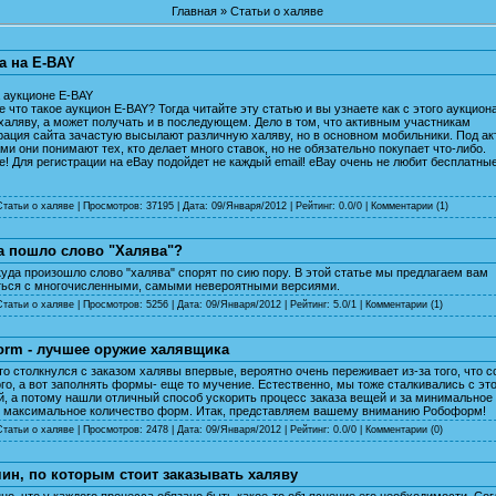
Главная
»
Статьи о халяве
а на E-BAY
 аукционе E-BAY
 что такое аукцион E-BAY? Тогда читайте эту статью и вы узнаете как с этого аукцион
халяву, а может получать и в последующем. Дело в том, что активным участникам
ация сайта зачастую высылают различную халяву, но в основном мобильники. Под а
ми они понимают тех, кто делает много ставок, но не обязательно покупает что-либо.
 Для регистрации на eBay подойдет не каждый email! eBay очень не любит бесплатны
Статьи о халяве
| Просмотров: 37195 | Дата:
09/Января/2012
| Рейтинг: 0.0/0 |
Комментарии (1)
а пошло слово "Халява"?
куда произошло слово "халява" спорят по сию пору. В этой статье мы предлагаем вам
ться с многочисленными, самыми невероятными версиями.
Статьи о халяве
| Просмотров: 5256 | Дата:
09/Января/2012
| Рейтинг: 5.0/1 |
Комментарии (1)
orm - лучшее оружие халявщика
то столкнулся с заказом халявы впервые, вероятно очень переживает из-за того, что 
го, а вот заполнять формы- еще то мучение. Естественно, мы тоже сталкивались с эт
, а потому нашли отличный способ ускорить процесс заказа вещей и за минимальное
ь максимальное количество форм. Итак, представляем вашему вниманию Робоформ!
Статьи о халяве
| Просмотров: 2478 | Дата:
09/Января/2012
| Рейтинг: 0.0/0 |
Комментарии (0)
чин, по которым стоит заказывать халяву
но, что у каждого процесса обязано быть какое-то объяснение его необходимости. Сог