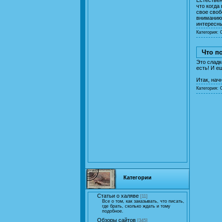
что когда
свое своб
вниманию 
интересн
Категория:
Что п
Это сладк
есть! И е
Итак, нач
Категория:
Категории
Статьи о халяве
[11]
Все о том, как заказывать, что писать,
где брать, сколько ждать и тому
подобное.
Обзоры сайтов
[345]