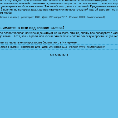
 вы начинаете чем-либо заниматься, возникает вопрос о том, насколько то, чем вы заг
одное время вообще вам нужно. Так же обстоит дело и с халявой. Предлагаем вашему
7 причин, по которым заказ халявы становится не просто глупой тратой времени, но и
ым хобби.
Статьи о халяве
| Просмотров: 1883 | Дата:
09/Января/2012
| Рейтинг: 0.0/0 |
Комментарии (0)
онимается в сети под словом халява?
ое слово "халява" магически действует на каждого. Что же, спешу вас обрадовать: хал
щё какая... Хотя, как и в реальной жизни, это всякие мелочи, зачастую просто ненужные
нем путешествие по просторам бесплатного в Интернете.
Статьи о халяве
| Просмотров: 1996 | Дата:
09/Января/2012
| Рейтинг: 0.0/0 |
Комментарии (0)
1-5
6-10
11-11