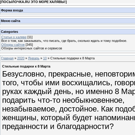
[
ПОСЫЛОЧКА.RU ЭТО МОРЕ ХАЛЯВЫ!
]
Форма входа
Меню сайта
Categories
Статьи о халяве
[11]
Все о том, как заказывать, что писать, где брать, сколько ждать и тому подобное.
Обзоры сайтов
[345]
Обзоры интересных сайтов и сервисов
Главная
»
2020
»
Январь
»
10
» Стильные подарки к 8 Марта
Стильные подарки к 8 Марта
Безусловно, прекрасные, неповтор
того, чтобы ими восхищались, говор
руках каждый день, но именно 8 Мар
подарить что-то необыкновенное,
незабываемое, достойное. Как подоб
женщины, который будет напоминан
преданности и благодарности?