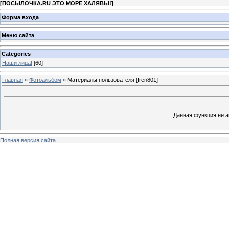
[
ПОСЫЛОЧКА.RU ЭТО МОРЕ ХАЛЯВЫ!
]
Форма входа
Меню сайта
Categories
Наши лица!
[60]
Главная
»
Фотоальбом
» Материалы пользователя [Iren801]
Данная функция не а
Полная версия сайта