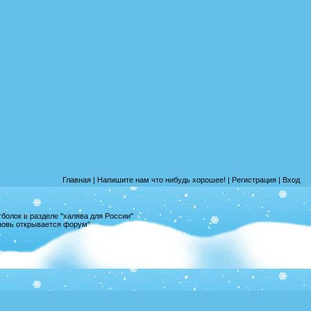
Главная
|
Напишите нам что нибудь хорошее!
|
Регистрация
|
Вход
олок в разделе "халява для России"
вновь открывается форум"