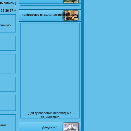
ть запись
]
35
36
37
»
на форуме отдельная регистрация
 данную
Для добавления необходима
авторизация
 вам
Дайджест