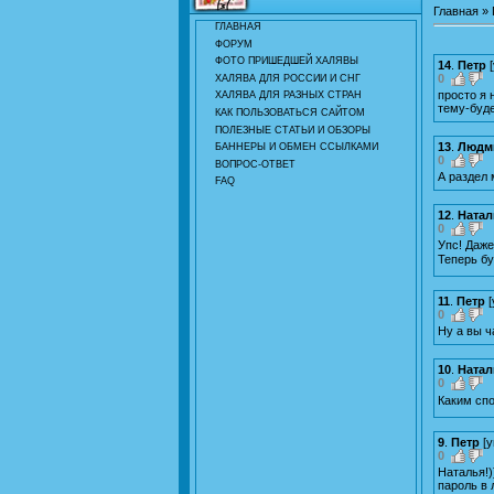
Главная
»
ГЛАВНАЯ
ФОРУМ
ФОТО ПРИШЕДШЕЙ ХАЛЯВЫ
14
.
Петр
[
0
ХАЛЯВА ДЛЯ РОССИИ И СНГ
просто я 
ХАЛЯВА ДЛЯ РАЗНЫХ СТРАН
тему-буде
КАК ПОЛЬЗОВАТЬСЯ САЙТОМ
ПОЛЕЗНЫЕ СТАТЬИ И ОБЗОРЫ
13
.
Людм
БАННЕРЫ И ОБМЕН ССЫЛКАМИ
0
ВОПРОС-ОТВЕТ
А раздел 
FAQ
12
.
Натал
0
Упс! Даже
Теперь б
11
.
Петр
[
0
Ну а вы ч
10
.
Натал
0
Каким спо
9
.
Петр
[
у
0
Наталья!)
пароль в 