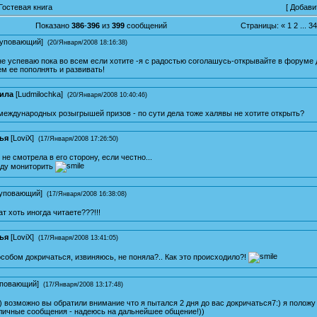
Гостевая книга
[
Добави
Показано
386
-
396
из
399
сообщений
Страницы:
«
1
2
...
34
уповающий
]
(20/Января/2008 18:16:38)
не успеваю пока во всем если хотите -я с радостью соголашусь-открывайте в форуме
м ее пополнять и развивать!
ила
[
Ludmilochka
]
(20/Января/2008 10:40:46)
международных розыгрышей призов - по сути дела тоже халявы не хотите открыть?
ья
[
LoviX
]
(17/Января/2008 17:26:50)
 не смотрела в его сторону, если честно...
уду мониторить
уповающий
]
(17/Января/2008 16:38:08)
ат хоть иногда читаете???!!!
ья
[
LoviX
]
(17/Января/2008 13:41:05)
собом докричаться, извиняюсь, не поняла?.. Как это происходило?!
повающий
]
(17/Января/2008 13:17:48)
) возможно вы обратили внимание что я пытался 2 дня до вас докричаться7:) я положу
личные сообщения - надеюсь на дальнейшее общение!))