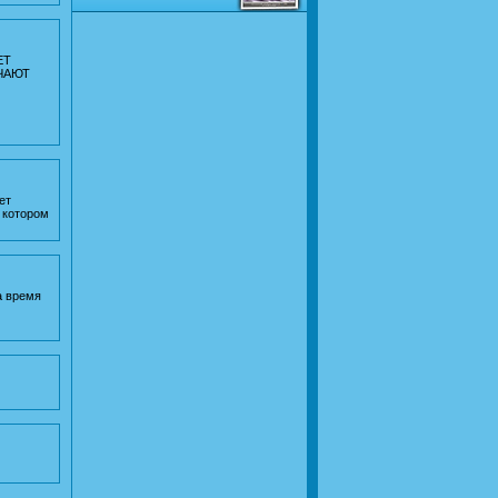
ЕТ
ЧАЮТ
ет
а котором
а время