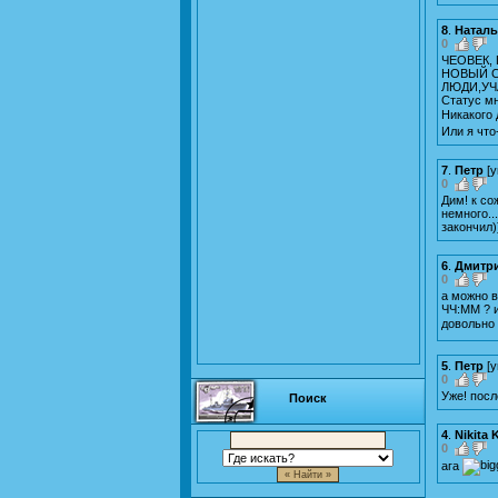
8
.
Наталь
0
ЧЕОВЕК,
НОВЫЙ С
ЛЮДИ,УЧ
Статус мн
Никакого 
Или я что
7
.
Петр
[
у
0
Дим! к со
немного..
закончил)
6
.
Дмитр
0
а можно в
ЧЧ:ММ ? 
довольно
5
.
Петр
[
у
0
Уже! посл
Поиск
4
.
Nikita
0
ага