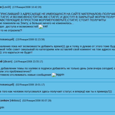
я
[
LoviX
]
(17/Января/2008 10:42:20)
 ПРИСЛАВШИЙ 3 АДРЕСА(ЕЩЕ НЕ ИМЕЮЩИХСЯ НА САЙТЕ МАТЕРИАЛОВ)-ПОЛУЧА
ТАТУС И ВОЗМОЖНОСТИ!ТАК-ЖЕ СТАТУС И ДОСТУП В ЗАКРЫТЫЙ ФОРУМ ПОЛУ
АВСТВУЮЩИЕ В ПРОСТОМ ФОРУМЕ!ПОВЕРЬТЕ,СТАТУС СТОИТ ПОЛУЧИТЬ!
е поменяли на Элиту, а больше ничего не изменилось...
доп. доступа и возможностей
-то не отразила?!
повающий
]
(15/Января/2008 02:23:59)
жалению пока нет возможности добавить время))) да и толку я думаю от этого тоже буд
.мой тебе совет-заказывай по категориям или оставляй свой коммент на том адресе н
)) это караться не будет!
ий
[
dixam
]
(14/Января/2008 23:55:17)
 добавлении темы по халяве в подписи добавлять не только день (или вчера сегодня) 
или это проблематично?
 тяжело отслеживать новые сообщения
повающий
]
(02/Января/2008 19:01:17)
е того как человек потусовался здесь-получает статус и вперед! как ты к примеру!)))
 Konkov
[
nikitooz
]
(02/Января/2008 00:07:29)