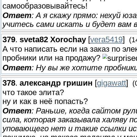
самообразовывайтесь!
Ответ
: А я скажу прямо: нехуй ю
учитесь сами искать и будет вам в
379
.
sveta82 Xorochay
[
vera5419
]
(1
А что написать если на заказ по эле
пробники или на продажу?
Ответ
: Ну вы же хотите пробник
378
.
александр гришин
[
gigawatt
]
(
что такое элита?
ну и как в неё попасть?
Ответ
: Раньше, когда сайтом рул
сила, которая заказывала халяву п
уповающего нет и такие ссылки ис