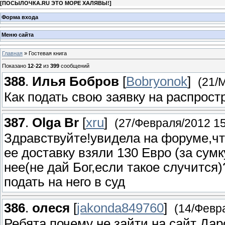
[
ПОСЫЛОЧКА.RU ЭТО МОРЕ ХАЛЯВЫ!
]
Форма входа
Меню сайта
Главная
»
Гостевая книга
Показано
12
-
22
из
399
сообщений
388
.
Илья Бобров
[
Bobryonok
]
(21/
Как подать свою заявку на распрос
387
.
Olga Br
[
xru
]
(27/Февраля/2012 15
Здравствуйте!увидела на форуме,чт
ее доставку взяли 130 Евро (за сум
нее(не дай Бог,если такое случится
подать на него в суд
386
.
олеся
[
jakonda849760
]
(14/Февр
Ребята почему не зайти на сайт Да