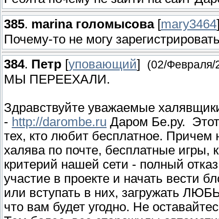
385
.
marina голомысова
[
mary3464
Почему-то не могу зарегистрироват
384
.
Петр
[
уповающий
]
(02/Февраля/
МЫ ПЕРЕЕХАЛИ.
Здравствуйте уважаемые халявщики
-
http://darombe.ru
Даром Бе.ру. Этот
тех, кто любит бесплатное. Причем 
халява по почте, бесплатные игры, 
критерий нашей сети - полный отказ
участие в проекте и начать вести б
или вступать в них, загружать ЛЮБ
что вам будет угодно. Не оставайтес