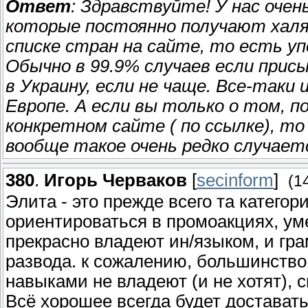
Ответ
: Здравствуйте! У нас очен
которые постоянно получают халяв
списке стран на сайте, то есть уп
Обычно в 99.9% случаев если при
в Украину, если не чаще. Все-так
Европе. А если вы только о том, п
конкретном сайте ( по ссылке), то
вообще такое очень редко случает
380
.
Игорь Черваков
[
secinform
]
(1
Элита - это прежде всего та катего
ориентироваться в промоакциях, уме
прекрасно владеют ин/языком, и гр
развода. к сожалению, большинство
навыками не владеют (и не хотят), с
Всё хорошее всегда будет доставатьс