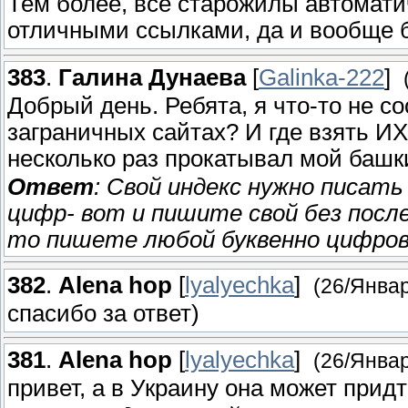
Тем более, все старожилы автомати
отличными ссылками, да и вообще б
383
.
Галина Дунаева
[
Galinka-222
]
Добрый день. Ребята, я что-то не с
заграничных сайтах? И где взять ИХ
несколько раз прокатывал мой башк
Ответ
: Свой индекс нужно писать
цифр- вот и пишите свой без посл
то пишете любой буквенно цифровой
382
.
Alena hop
[
lyalyechka
]
(26/Январ
спасибо за ответ)
381
.
Alena hop
[
lyalyechka
]
(26/Январ
привет, а в Украину она может придт