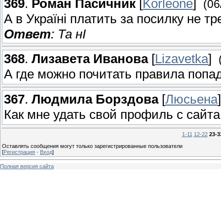
369
.
Роман Пасичник
[
Korleone
]
(06
А в Україні платить за посилку не тр
Ответ
: Та нI
368
.
Лизавета Иванова
[
Lizavetka
]
А где можно почитать правила попа
367
.
Людмила Борздова
[
Люсьена
]
Как мне удать свой профиль с сайта
1-11
12-22
23-3
Оставлять сообщения могут только зарегистрированные пользователи
[
Регистрация
·
Вход
]
Полная версия сайта