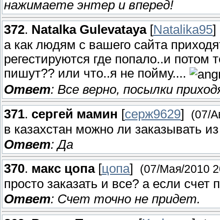
нажимаете энтер и вперед!
372
.
Natalka Gulevataya
[
Natalika95
]
а как людям с вашего сайта приходя
регестируются где попало..и потом т
пишут?? или что..я не пойму....
Ответ
: Все верно, посылки прихо
371
.
сергей мамин
[
серж9629
]
(07/А
в казахстан можно ли заказывать из
Ответ
: Да
370
.
макс цопа
[
цопа
]
(07/Мая/2010 2
просто заказать и все? а если счет
Ответ
: Счет точно не придет.