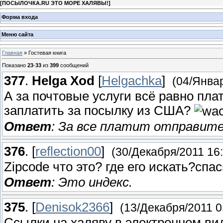
[
ПОСЫЛОЧКА.RU ЭТО МОРЕ ХАЛЯВЫ!
]
Форма входа
Меню сайта
Главная
»
Гостевая книга
Показано
23
-
33
из
399
сообщений
377
.
Helga Xod
[
Helgachka
]
(04/Январ
А за почтовые услуги всё равно пла
заплатить за посылку из США?
Ответ
: За все платит отправите
376
.
[
reflection00
]
(30/Декабря/2011 16:
Zipcode что это? где его искать?спа
Ответ
: Это индекс.
375
.
[
Denisok2366
]
(13/Декабря/2011 0
Ссылки на халяву в электронном ви