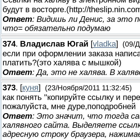
будут в восторге.(http://theslip.nin.co
Ответ
: Видишь ли Денис, за это 
что= обязательно подумаю
374
.
Владислав Югай
[
vladka
]
(09/Д
если при оформлении заказа написан
платить?(это халява с мышкой)
Ответ
: Да, это не халява. В халяв
373
.
[
куня
]
(23/Ноября/2011 11:32:45)
как понять ''копируйте ссылку и пер
пожалуйста, мне дуре,поподробней
Ответ
: Это значит, что тогда с
халявного сайта. Выделяете ссылк
адресную строку браузера, нажимае