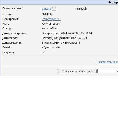
Информ
Пользователь:
satana
[ Рядовой ]
Группа:
ЭЛИТА
Поощрения:
Репутация (
1
)
Имя:
ЮРИИ [ дядя ]
Статус:
нету сейчас
Дата регистрации:
Воскресенье, 20/Июля/2008, 15:30:14
Дата входа:
Четверг, 13/Декабря/2012, 13:16:49
Дата рождения:
8 Июня 1989 [
37
Близнецы ]
E-mail:
Адрес скрыт
Подпись:
nr
|
комментарии(
1