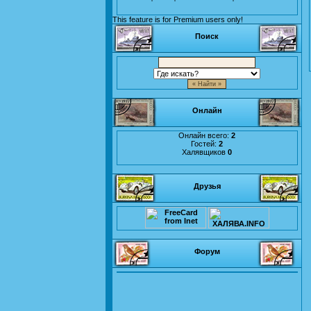
This feature is for Premium users only!
Поиск
Онлайн
Онлайн всего:
2
Гостей:
2
Халявщиков
0
Друзья
Форум