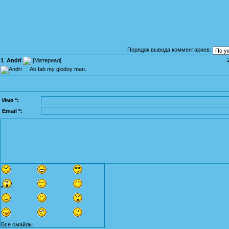
Порядок вывода комментариев:
1
.
Andri
[
Материал
]
Ab fab my glodoy man.
Имя *:
Email *:
Все смайлы