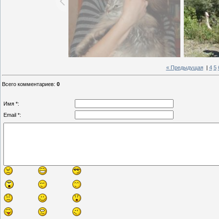
« Предыдущая
|
4
5
Всего комментариев
:
0
Имя *:
Email *: