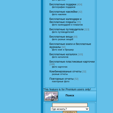
Бесплатные подарки
[424]
фотографии подарков
Бесплатные наклейки
[42]
фото наклеек
Бесплатные календари и
бесплатные плакаты
[55]
фото календарей и плакатов
Бесплатные путеводители
[113]
фото путеводителей
Бесплатные вещи
[93]
фото разных вещей
Бесплатные книги и бесплатные
журналы
[92]
фото книг и брошюр
Бесплатные каталоги
[103]
фото каталогов
Бесплатные пластиковые карточки
[106]
фото карточек
Комбинированые отчеты
[32]
разные отчеты
Повторные отчеты
[52]
повторные фото
This feature is for Premium users only!
Поиск