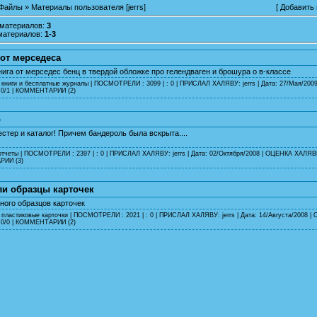
Файлы
» Материалы пользователя [jerrs]
[
Добавить
 материалов
:
3
материалов
:
1-3
 от мерседеса
ига от мерседес бенц в твердой обложке про гелендваген и брошура о в-классе
 книги и бесплатные журналы
| ПОСМОТРЕЛИ : 3099 | : 0 | ПРИСЛАЛ ХАЛЯВУ:
jerrs
| Дата:
27/Мая/200
0/1 |
КОММЕНТАРИИ (2)
р
стер и каталог! Причем бандероль была вскрыта....
отчеты
| ПОСМОТРЕЛИ : 2397 | : 0 | ПРИСЛАЛ ХАЛЯВУ:
jerrs
| Дата:
02/Октября/2008
| ОЦЕНКА ХАЛЯВЫ:
ИИ (3)
и образцы карточек
ого образцов карточек
 пластиковые карточки
| ПОСМОТРЕЛИ : 2021 | : 0 | ПРИСЛАЛ ХАЛЯВУ:
jerrs
| Дата:
14/Августа/2008
| 
0/0 |
КОММЕНТАРИИ (2)