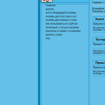
Главная
»
ГЛАВНАЯ
В разделе
ФОРУМ
Показано 
ФОТО ПРИШЕДШЕЙ ХАЛЯВЫ
ХАЛЯВА ДЛЯ РОССИИ И СНГ
Книги
ХАЛЯВА ДЛЯ РАЗНЫХ СТРАН
Пришла кн
КАК ПОЛЬЗОВАТЬСЯ САЙТОМ
ПОЛЕЗНЫЕ СТАТЬИ И ОБЗОРЫ
Бесплатные
ХАЛЯВЫ: 5.
БАННЕРЫ И ОБМЕН ССЫЛКАМИ
ВОПРОС-ОТВЕТ
FAQ
Тесте
Пришел те
Повторные 
КОММЕНТАР
Пришл
Пришло мн
Бесплатные
ХАЛЯВЫ: 0.