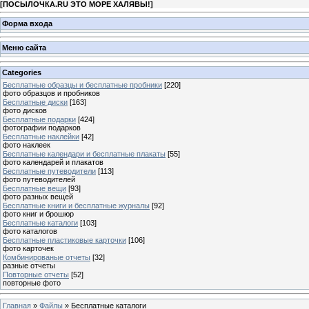
[
ПОСЫЛОЧКА.RU ЭТО МОРЕ ХАЛЯВЫ!
]
Форма входа
Меню сайта
Categories
Бесплатные образцы и бесплатные пробники
[220]
фото образцов и пробников
Бесплатные диски
[163]
фото дисков
Бесплатные подарки
[424]
фотографии подарков
Бесплатные наклейки
[42]
фото наклеек
Бесплатные календари и бесплатные плакаты
[55]
фото календарей и плакатов
Бесплатные путеводители
[113]
фото путеводителей
Бесплатные вещи
[93]
фото разных вещей
Бесплатные книги и бесплатные журналы
[92]
фото книг и брошюр
Бесплатные каталоги
[103]
фото каталогов
Бесплатные пластиковые карточки
[106]
фото карточек
Комбинированые отчеты
[32]
разные отчеты
Повторные отчеты
[52]
повторные фото
Главная
»
Файлы
» Бесплатные каталоги