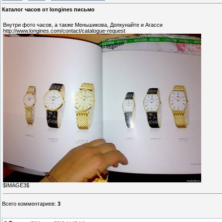
Каталог часов от longines письмо
Внутри фото часов, а также Меньшикова, Допкунайте и Агасси
http://www.longines.com/contact/catalogue-request
$IMAGE3$
Всего комментариев
:
3