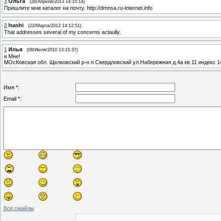
3
Ольга
(26/Апреля/2013 14:15:14)
Пришлите мне каталог на почту. http://dmnsa.ru-internet.info
2
Isashi
(22/Марта/2012 14:12:51)
That addresses several of my concerns actaully.
1
Илья
(08/Июля/2010 13:15:37)
и Мне!
МОсКовская обл. Щелковский р-н п.Свердловский ул.Набережная д.4а кв.11 индекс 1
Имя *:
Email *:
Все смайлы