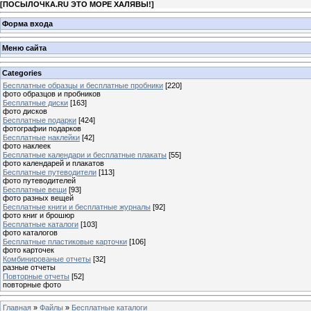
[
ПОСЫЛОЧКА.RU ЭТО МОРЕ ХАЛЯВЫ!
]
Форма входа
Меню сайта
Categories
Бесплатные образцы и бесплатные пробники
[220]
фото образцов и пробников
Бесплатные диски
[163]
фото дисков
Бесплатные подарки
[424]
фотографии подарков
Бесплатные наклейки
[42]
фото наклеек
Бесплатные календари и бесплатные плакаты
[55]
фото календарей и плакатов
Бесплатные путеводители
[113]
фото путеводителей
Бесплатные вещи
[93]
фото разных вещей
Бесплатные книги и бесплатные журналы
[92]
фото книг и брошюр
Бесплатные каталоги
[103]
фото каталогов
Бесплатные пластиковые карточки
[106]
фото карточек
Комбинированые отчеты
[32]
разные отчеты
Повторные отчеты
[52]
повторные фото
Главная
»
Файлы
»
Бесплатные каталоги