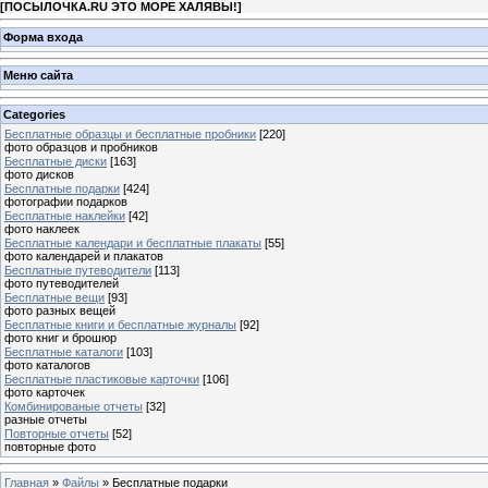
[
ПОСЫЛОЧКА.RU ЭТО МОРЕ ХАЛЯВЫ!
]
Форма входа
Меню сайта
Categories
Бесплатные образцы и бесплатные пробники
[220]
фото образцов и пробников
Бесплатные диски
[163]
фото дисков
Бесплатные подарки
[424]
фотографии подарков
Бесплатные наклейки
[42]
фото наклеек
Бесплатные календари и бесплатные плакаты
[55]
фото календарей и плакатов
Бесплатные путеводители
[113]
фото путеводителей
Бесплатные вещи
[93]
фото разных вещей
Бесплатные книги и бесплатные журналы
[92]
фото книг и брошюр
Бесплатные каталоги
[103]
фото каталогов
Бесплатные пластиковые карточки
[106]
фото карточек
Комбинированые отчеты
[32]
разные отчеты
Повторные отчеты
[52]
повторные фото
Главная
»
Файлы
» Бесплатные подарки