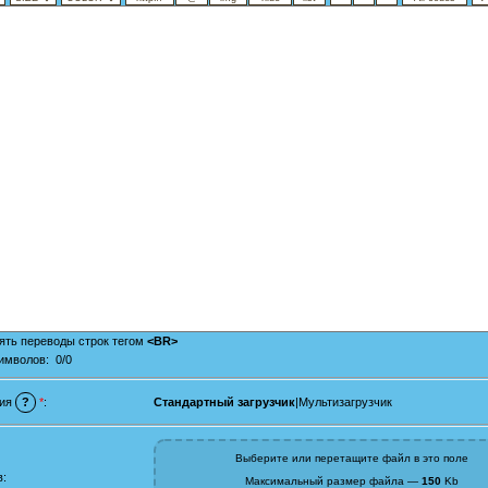
ть переводы строк тегом
<BR>
Символов:
0/0
Стандартный загрузчик
|
Мультизагрузчик
ния
?
*
:
Выберите или перетащите файл в это поле
в:
Максимальный размер файла —
150
Kb