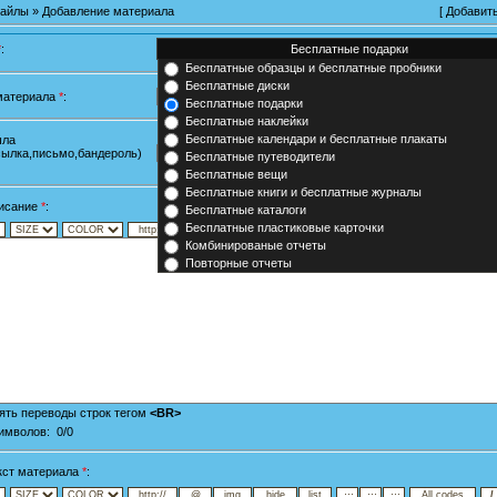
айлы
» Добавление материала
[
Добавит
*
:
Бесплатные образцы и бесплатные пробники
Бесплатные диски
материала
*
:
Бесплатные подарки
Бесплатные наклейки
Бесплатные календари и бесплатные плакаты
шла
сылка,письмо,бандероль)
Бесплатные путеводители
Бесплатные вещи
Бесплатные книги и бесплатные журналы
писание
*
:
Бесплатные каталоги
Бесплатные пластиковые карточки
Комбинированые отчеты
Повторные отчеты
ть переводы строк тегом
<BR>
Символов:
0/0
кст материала
*
: