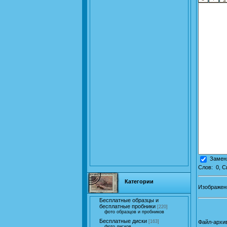
Заменя
Слов:
0
, 
Категории
Изображе
Бесплатные образцы и
бесплатные пробники
[220]
фото образцов и пробников
Бесплатные диски
Файл-архи
[163]
фото дисков