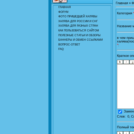
Главная
»
Ф
ГЛАВНАЯ
ФОРУМ
Категория
ФОТО ПРИШЕДШЕЙ ХАЛЯВЫ
ХАЛЯВА ДЛЯ РОССИИ И СНГ
Название 
ХАЛЯВА ДЛЯ РАЗНЫХ СТРАН
КАК ПОЛЬЗОВАТЬСЯ САЙТОМ
ПОЛЕЗНЫЕ СТАТЬИ И ОБЗОРЫ
в чем при
БАННЕРЫ И ОБМЕН ССЫЛКАМИ
халява(по
*
:
ВОПРОС-ОТВЕТ
FAQ
Краткое о
Заменя
Слов:
0
, 
Полный те