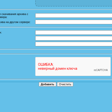
 скачивания архива с
рвера:
ива на другом сервере:
я: