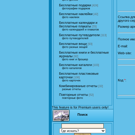
Бесплатные подарки
[424]
фотографии подарков
Бесплатные наклейки
[42]
Ссылка для
фото наклеек
другого се
Бесплатные календари и
бесплатные плакаты
Размер арх
[55]
фото календарей и плакатов
Бесплатные путеводители
[113]
фото путеводителей
Полное им
Бесплатные вещи
[93]
E-mail:
фото разных вещей
Бесплатные книги и бесплатные
Web-site:
журналы
[92]
фото книг и брошюр
Бесплатные каталоги
[103]
фото каталогов
Бесплатные пластиковые
карточки
[106]
Код
*
:
фото карточек
Комбинированые отчеты
[32]
разные отчеты
Повторные отчеты
[52]
повторные фото
This feature is for Premium users only!
Поиск