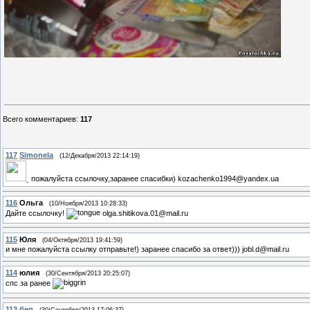
Всего комментариев
:
117
117
Simonela
(12/Декабря/2013 22:14:19)
пожалуйста ссылочку,заранее спасибки) kozachenko1994@yandex.ua
116
Ольга
(10/Ноября/2013 10:28:33)
Дайте ссылочку!
olga.shitikova.01@mail.ru
115
Юля
(04/Октября/2013 19:41:59)
и мне пожалуйста ссылку отправьте!) заранее спасибо за ответ))) jobl.d@mail.ru
114
юлия
(30/Сентября/2013 20:25:07)
спс за ранее
113
беп
(30/Сентября/2013 17:06:37)