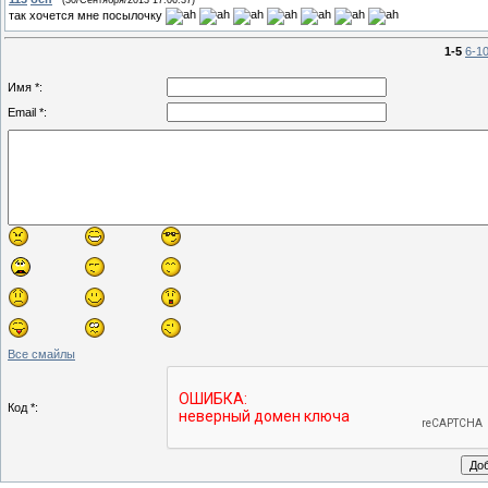
так хочется мне посылочку
1-5
6-1
Имя *:
Email *:
Все смайлы
Код *: