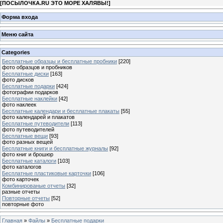
[
ПОСЫЛОЧКА.RU ЭТО МОРЕ ХАЛЯВЫ!
]
Форма входа
Меню сайта
Categories
Бесплатные образцы и бесплатные пробники
[220]
фото образцов и пробников
Бесплатные диски
[163]
фото дисков
Бесплатные подарки
[424]
фотографии подарков
Бесплатные наклейки
[42]
фото наклеек
Бесплатные календари и бесплатные плакаты
[55]
фото календарей и плакатов
Бесплатные путеводители
[113]
фото путеводителей
Бесплатные вещи
[93]
фото разных вещей
Бесплатные книги и бесплатные журналы
[92]
фото книг и брошюр
Бесплатные каталоги
[103]
фото каталогов
Бесплатные пластиковые карточки
[106]
фото карточек
Комбинированые отчеты
[32]
разные отчеты
Повторные отчеты
[52]
повторные фото
Главная
»
Файлы
»
Бесплатные подарки