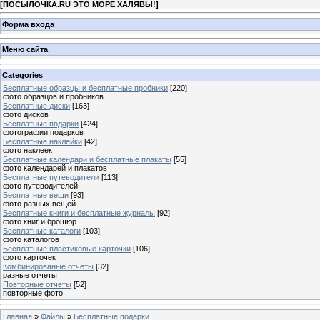
[
ПОСЫЛОЧКА.RU ЭТО МОРЕ ХАЛЯВЫ!
]
Форма входа
Меню сайта
Categories
Бесплатные образцы и бесплатные пробники
[220]
фото образцов и пробников
Бесплатные диски
[163]
фото дисков
Бесплатные подарки
[424]
фотографии подарков
Бесплатные наклейки
[42]
фото наклеек
Бесплатные календари и бесплатные плакаты
[55]
фото календарей и плакатов
Бесплатные путеводители
[113]
фото путеводителей
Бесплатные вещи
[93]
фото разных вещей
Бесплатные книги и бесплатные журналы
[92]
фото книг и брошюр
Бесплатные каталоги
[103]
фото каталогов
Бесплатные пластиковые карточки
[106]
фото карточек
Комбинированые отчеты
[32]
разные отчеты
Повторные отчеты
[52]
повторные фото
Главная
»
Файлы
»
Бесплатные подарки