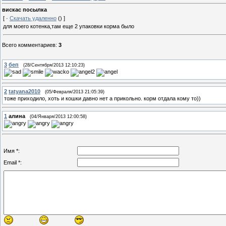
вискас посылка
[ ·
Скачать удаленно
() ]
для моего котенка,там еще 2 упаковки корма было
Всего комментариев
:
3
3
беп
(28/Сентября/2013 12:10:23)
2
tatyana2010
(05/Февраля/2013 21:05:39)
тоже приходило, хоть и кошки давно нет а прикольно. корм отдала кому то))
1
алина
(04/Января/2013 12:00:58)
Имя *:
Email *: