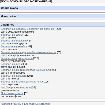
[
ПОСЫЛОЧКА.RU ЭТО МОРЕ ХАЛЯВЫ!
]
Форма входа
Меню сайта
Categories
Бесплатные образцы и бесплатные пробники
[220]
фото образцов и пробников
Бесплатные диски
[163]
фото дисков
Бесплатные подарки
[424]
фотографии подарков
Бесплатные наклейки
[42]
фото наклеек
Бесплатные календари и бесплатные плакаты
[55]
фото календарей и плакатов
Бесплатные путеводители
[113]
фото путеводителей
Бесплатные вещи
[93]
фото разных вещей
Бесплатные книги и бесплатные журналы
[92]
фото книг и брошюр
Бесплатные каталоги
[103]
фото каталогов
Бесплатные пластиковые карточки
[106]
фото карточек
Комбинированые отчеты
[32]
разные отчеты
Повторные отчеты
[52]
повторные фото
Главная
»
Файлы
»
Бесплатные каталоги