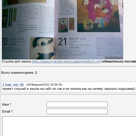
Ссылка для заказа
https://www.syukado.jp/en/catalog/mp/form.cgi
(
обязательно поставь
Всего комментариев
:
1
1
bad_girl_66
(23/Февраля/2012 20:56:25)
привет слушай я зашла на сайт но так и не поняла как на халяву заказать подскажи))
Имя *:
Email *: