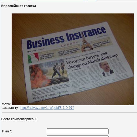
Европейская газетка
фото:
заказал тут
http://halyava.my1.ru/publ/5-1-0-974
Всего комментариев
:
0
Имя *: