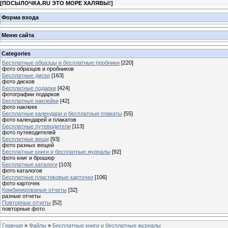
[
ПОСЫЛОЧКА.RU ЭТО МОРЕ ХАЛЯВЫ!
]
Форма входа
Меню сайта
Categories
Бесплатные образцы и бесплатные пробники
[220]
фото образцов и пробников
Бесплатные диски
[163]
фото дисков
Бесплатные подарки
[424]
фотографии подарков
Бесплатные наклейки
[42]
фото наклеек
Бесплатные календари и бесплатные плакаты
[55]
фото календарей и плакатов
Бесплатные путеводители
[113]
фото путеводителей
Бесплатные вещи
[93]
фото разных вещей
Бесплатные книги и бесплатные журналы
[92]
фото книг и брошюр
Бесплатные каталоги
[103]
фото каталогов
Бесплатные пластиковые карточки
[106]
фото карточек
Комбинированые отчеты
[32]
разные отчеты
Повторные отчеты
[52]
повторные фото
Главная
»
Файлы
»
Бесплатные книги и бесплатные журналы