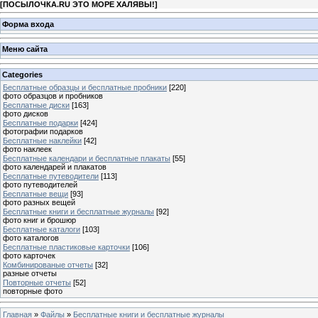
[
ПОСЫЛОЧКА.RU ЭТО МОРЕ ХАЛЯВЫ!
]
Форма входа
Меню сайта
Categories
Бесплатные образцы и бесплатные пробники
[220]
фото образцов и пробников
Бесплатные диски
[163]
фото дисков
Бесплатные подарки
[424]
фотографии подарков
Бесплатные наклейки
[42]
фото наклеек
Бесплатные календари и бесплатные плакаты
[55]
фото календарей и плакатов
Бесплатные путеводители
[113]
фото путеводителей
Бесплатные вещи
[93]
фото разных вещей
Бесплатные книги и бесплатные журналы
[92]
фото книг и брошюр
Бесплатные каталоги
[103]
фото каталогов
Бесплатные пластиковые карточки
[106]
фото карточек
Комбинированые отчеты
[32]
разные отчеты
Повторные отчеты
[52]
повторные фото
Главная
»
Файлы
»
Бесплатные книги и бесплатные журналы