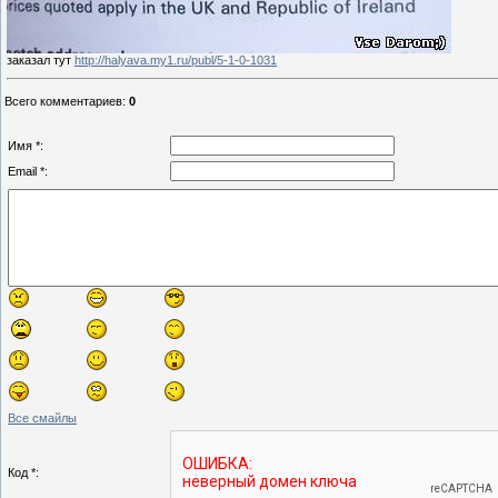
заказал тут
http://halyava.my1.ru/publ/5-1-0-1031
Всего комментариев
:
0
Имя *:
Email *:
Все смайлы
Код *: