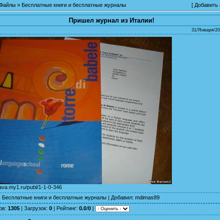
Файлы
»
Бесплатные книги и бесплатные журналы
[
Добавить
Пришел журнал из Италии!
31/Января/20
yava.my1.ru/publ/1-1-0-346
:
Бесплатные книги и бесплатные журналы
|
Добавил
:
mdimas89
ов
:
1305
|
Загрузок
:
0
|
Рейтинг
:
0.0
/
0
|