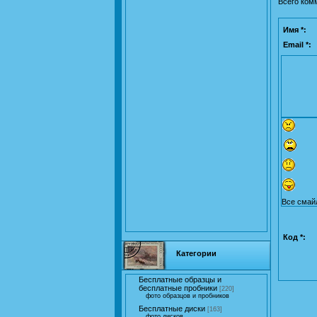
Всего ком
Имя *:
Email *:
Все смай
Код *:
Категории
Бесплатные образцы и
бесплатные пробники
[220]
фото образцов и пробников
Бесплатные диски
[163]
фото дисков