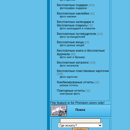
Бесплатные подарки
[424]
фотографии подарков
Бесплатные наклейки
[42]
фото наклеек
Бесплатные календари и
бесплатные плакаты
[55]
фото календарей и плакатов
Бесплатные путеводители
[113]
фото путеводителей
Бесплатные вещи
[93]
фото разных вещей
Бесплатные книги и бесплатные
журналы
[92]
фото книг и брошюр
Бесплатные каталоги
[103]
фото каталогов
Бесплатные пластиковые карточки
[106]
фото карточек
Комбинированые отчеты
[32]
разные отчеты
Повторные отчеты
[52]
повторные фото
This feature is for Premium users only!
Поиск