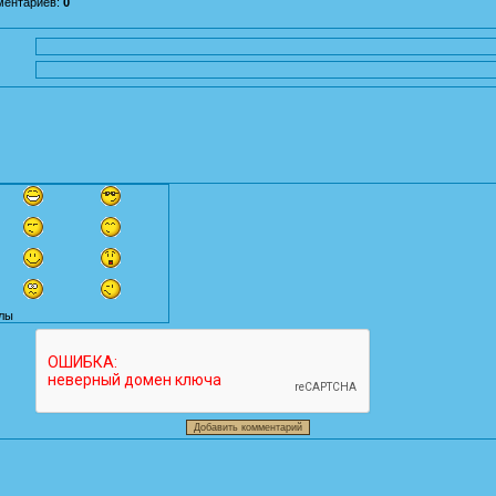
ментариев
:
0
лы