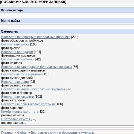
[
ПОСЫЛОЧКА.RU ЭТО МОРЕ ХАЛЯВЫ!
]
Форма входа
Меню сайта
Categories
Бесплатные образцы и бесплатные пробники
[220]
фото образцов и пробников
Бесплатные диски
[163]
фото дисков
Бесплатные подарки
[424]
фотографии подарков
Бесплатные наклейки
[42]
фото наклеек
Бесплатные календари и бесплатные плакаты
[55]
фото календарей и плакатов
Бесплатные путеводители
[113]
фото путеводителей
Бесплатные вещи
[93]
фото разных вещей
Бесплатные книги и бесплатные журналы
[92]
фото книг и брошюр
Бесплатные каталоги
[103]
фото каталогов
Бесплатные пластиковые карточки
[106]
фото карточек
Комбинированые отчеты
[32]
разные отчеты
Повторные отчеты
[52]
повторные фото
Главная
»
Файлы
»
Бесплатные книги и бесплатные журналы