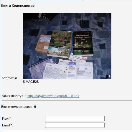
Книги Христианские!
вот фоты!
$IMAGE2$
заказывал тут :
http://halyava.my1.ru/publ/9-1-0-144
Всего комментариев
:
0
Имя *:
Email *: