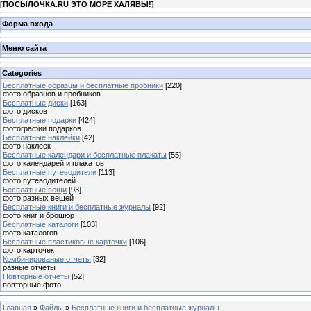
[
ПОСЫЛОЧКА.RU ЭТО МОРЕ ХАЛЯВЫ!
]
Форма входа
Меню сайта
Categories
Бесплатные образцы и бесплатные пробники
[220]
фото образцов и пробников
Бесплатные диски
[163]
фото дисков
Бесплатные подарки
[424]
фотографии подарков
Бесплатные наклейки
[42]
фото наклеек
Бесплатные календари и бесплатные плакаты
[55]
фото календарей и плакатов
Бесплатные путеводители
[113]
фото путеводителей
Бесплатные вещи
[93]
фото разных вещей
Бесплатные книги и бесплатные журналы
[92]
фото книг и брошюр
Бесплатные каталоги
[103]
фото каталогов
Бесплатные пластиковые карточки
[106]
фото карточек
Комбинированые отчеты
[32]
разные отчеты
Повторные отчеты
[52]
повторные фото
Главная
»
Файлы
»
Бесплатные книги и бесплатные журналы