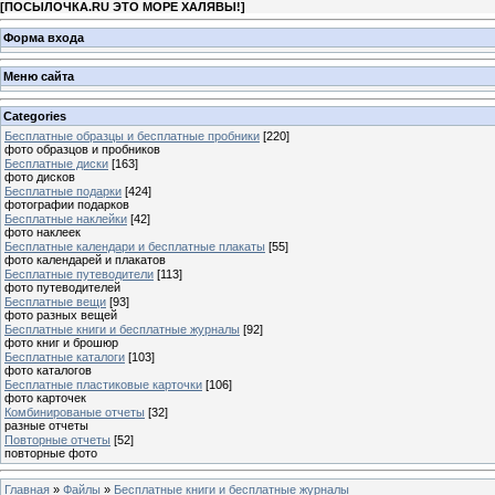
[
ПОСЫЛОЧКА.RU ЭТО МОРЕ ХАЛЯВЫ!
]
Форма входа
Меню сайта
Categories
Бесплатные образцы и бесплатные пробники
[220]
фото образцов и пробников
Бесплатные диски
[163]
фото дисков
Бесплатные подарки
[424]
фотографии подарков
Бесплатные наклейки
[42]
фото наклеек
Бесплатные календари и бесплатные плакаты
[55]
фото календарей и плакатов
Бесплатные путеводители
[113]
фото путеводителей
Бесплатные вещи
[93]
фото разных вещей
Бесплатные книги и бесплатные журналы
[92]
фото книг и брошюр
Бесплатные каталоги
[103]
фото каталогов
Бесплатные пластиковые карточки
[106]
фото карточек
Комбинированые отчеты
[32]
разные отчеты
Повторные отчеты
[52]
повторные фото
Главная
»
Файлы
»
Бесплатные книги и бесплатные журналы