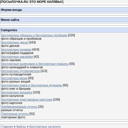
[
ПОСЫЛОЧКА.RU ЭТО МОРЕ ХАЛЯВЫ!
]
Форма входа
Меню сайта
Categories
Бесплатные образцы и бесплатные пробники
[220]
фото образцов и пробников
Бесплатные диски
[163]
фото дисков
Бесплатные подарки
[424]
фотографии подарков
Бесплатные наклейки
[42]
фото наклеек
Бесплатные календари и бесплатные плакаты
[55]
фото календарей и плакатов
Бесплатные путеводители
[113]
фото путеводителей
Бесплатные вещи
[93]
фото разных вещей
Бесплатные книги и бесплатные журналы
[92]
фото книг и брошюр
Бесплатные каталоги
[103]
фото каталогов
Бесплатные пластиковые карточки
[106]
фото карточек
Комбинированые отчеты
[32]
разные отчеты
Повторные отчеты
[52]
повторные фото
Главная
»
Файлы
»
Бесплатные каталоги