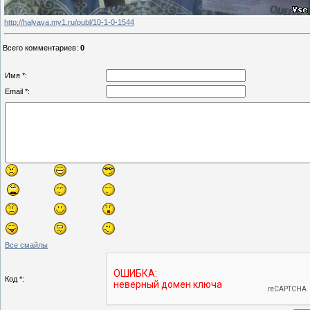
http://halyava.my1.ru/publ/10-1-0-1544
Всего комментариев
:
0
Имя *:
Email *:
Все смайлы
Код *: