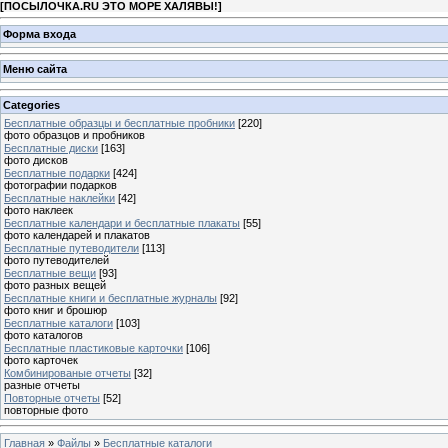
[
ПОСЫЛОЧКА.RU ЭТО МОРЕ ХАЛЯВЫ!
]
Форма входа
Меню сайта
Categories
Бесплатные образцы и бесплатные пробники
[220]
фото образцов и пробников
Бесплатные диски
[163]
фото дисков
Бесплатные подарки
[424]
фотографии подарков
Бесплатные наклейки
[42]
фото наклеек
Бесплатные календари и бесплатные плакаты
[55]
фото календарей и плакатов
Бесплатные путеводители
[113]
фото путеводителей
Бесплатные вещи
[93]
фото разных вещей
Бесплатные книги и бесплатные журналы
[92]
фото книг и брошюр
Бесплатные каталоги
[103]
фото каталогов
Бесплатные пластиковые карточки
[106]
фото карточек
Комбинированые отчеты
[32]
разные отчеты
Повторные отчеты
[52]
повторные фото
Главная
»
Файлы
»
Бесплатные каталоги