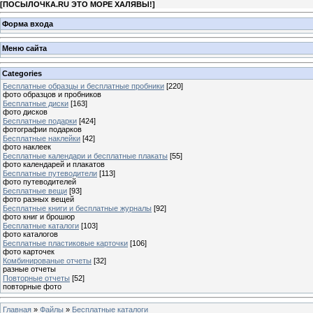
[
ПОСЫЛОЧКА.RU ЭТО МОРЕ ХАЛЯВЫ!
]
Форма входа
Меню сайта
Categories
Бесплатные образцы и бесплатные пробники
[220]
фото образцов и пробников
Бесплатные диски
[163]
фото дисков
Бесплатные подарки
[424]
фотографии подарков
Бесплатные наклейки
[42]
фото наклеек
Бесплатные календари и бесплатные плакаты
[55]
фото календарей и плакатов
Бесплатные путеводители
[113]
фото путеводителей
Бесплатные вещи
[93]
фото разных вещей
Бесплатные книги и бесплатные журналы
[92]
фото книг и брошюр
Бесплатные каталоги
[103]
фото каталогов
Бесплатные пластиковые карточки
[106]
фото карточек
Комбинированые отчеты
[32]
разные отчеты
Повторные отчеты
[52]
повторные фото
Главная
»
Файлы
»
Бесплатные каталоги