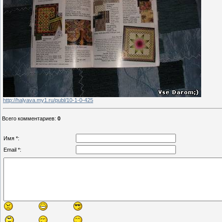
http://halyava.my1.ru/publ/10-1-0-425
Всего комментариев
:
0
Имя *:
Email *: