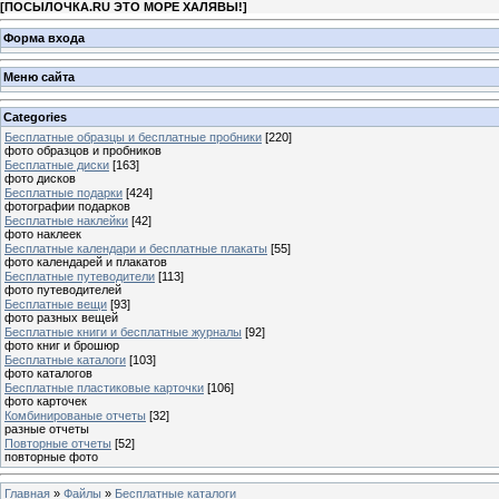
[
ПОСЫЛОЧКА.RU ЭТО МОРЕ ХАЛЯВЫ!
]
Форма входа
Меню сайта
Categories
Бесплатные образцы и бесплатные пробники
[220]
фото образцов и пробников
Бесплатные диски
[163]
фото дисков
Бесплатные подарки
[424]
фотографии подарков
Бесплатные наклейки
[42]
фото наклеек
Бесплатные календари и бесплатные плакаты
[55]
фото календарей и плакатов
Бесплатные путеводители
[113]
фото путеводителей
Бесплатные вещи
[93]
фото разных вещей
Бесплатные книги и бесплатные журналы
[92]
фото книг и брошюр
Бесплатные каталоги
[103]
фото каталогов
Бесплатные пластиковые карточки
[106]
фото карточек
Комбинированые отчеты
[32]
разные отчеты
Повторные отчеты
[52]
повторные фото
Главная
»
Файлы
»
Бесплатные каталоги