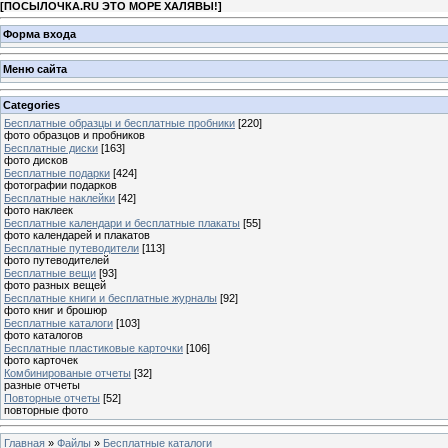
[
ПОСЫЛОЧКА.RU ЭТО МОРЕ ХАЛЯВЫ!
]
Форма входа
Меню сайта
Categories
Бесплатные образцы и бесплатные пробники
[220]
фото образцов и пробников
Бесплатные диски
[163]
фото дисков
Бесплатные подарки
[424]
фотографии подарков
Бесплатные наклейки
[42]
фото наклеек
Бесплатные календари и бесплатные плакаты
[55]
фото календарей и плакатов
Бесплатные путеводители
[113]
фото путеводителей
Бесплатные вещи
[93]
фото разных вещей
Бесплатные книги и бесплатные журналы
[92]
фото книг и брошюр
Бесплатные каталоги
[103]
фото каталогов
Бесплатные пластиковые карточки
[106]
фото карточек
Комбинированые отчеты
[32]
разные отчеты
Повторные отчеты
[52]
повторные фото
Главная
»
Файлы
»
Бесплатные каталоги