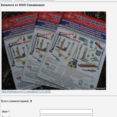
Каталоги от ООО Севзапканат
http://halyava.my1.ru/publ/10-1-0-1515
Всего комментариев
:
0
Имя *: