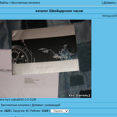
Файлы
»
Бесплатные каталоги
[
Добавить
каталог Швейцарских часов
04/Апреля/20
yava.my1.ru/publ/10-1-0-2139
:
Бесплатные каталоги
|
Добавил
:
уповающий
ов
:
1523
|
Загрузок
:
0
|
Рейтинг
:
0.0
/
0
|