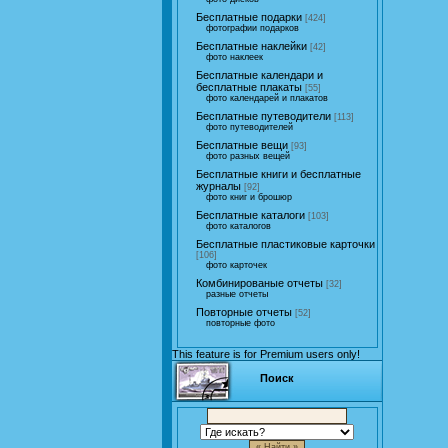
Бесплатные подарки
[424]
фотографии подарков
Бесплатные наклейки
[42]
фото наклеек
Бесплатные календари и
бесплатные плакаты
[55]
фото календарей и плакатов
Бесплатные путеводители
[113]
фото путеводителей
Бесплатные вещи
[93]
фото разных вещей
Бесплатные книги и бесплатные
журналы
[92]
фото книг и брошюр
Бесплатные каталоги
[103]
фото каталогов
Бесплатные пластиковые карточки
[106]
фото карточек
Комбинированые отчеты
[32]
разные отчеты
Повторные отчеты
[52]
повторные фото
This feature is for Premium users only!
Поиск