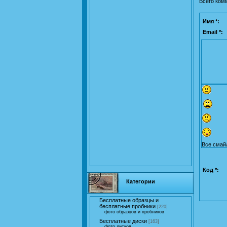
Всего ком
Имя *:
Email *:
Все смай
Код *:
Категории
Бесплатные образцы и
бесплатные пробники
[220]
фото образцов и пробников
Бесплатные диски
[163]
фото дисков