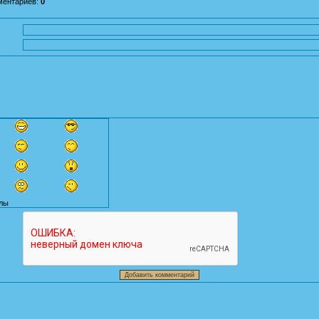
ментариев
:
0
лы