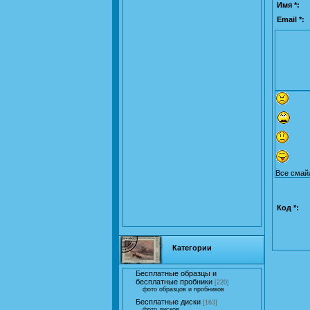
Имя *:
Email *:
Все смай
Код *:
Категории
Бесплатные образцы и
бесплатные пробники
[220]
фото образцов и пробников
Бесплатные диски
[163]
фото дисков