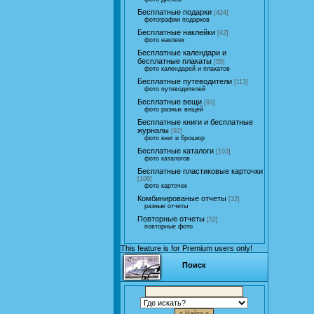
Бесплатные подарки
[424]
фотографии подарков
Бесплатные наклейки
[42]
фото наклеек
Бесплатные календари и
бесплатные плакаты
[55]
фото календарей и плакатов
Бесплатные путеводители
[113]
фото путеводителей
Бесплатные вещи
[93]
фото разных вещей
Бесплатные книги и бесплатные
журналы
[92]
фото книг и брошюр
Бесплатные каталоги
[103]
фото каталогов
Бесплатные пластиковые карточки
[106]
фото карточек
Комбинированые отчеты
[32]
разные отчеты
Повторные отчеты
[52]
повторные фото
This feature is for Premium users only!
Поиск