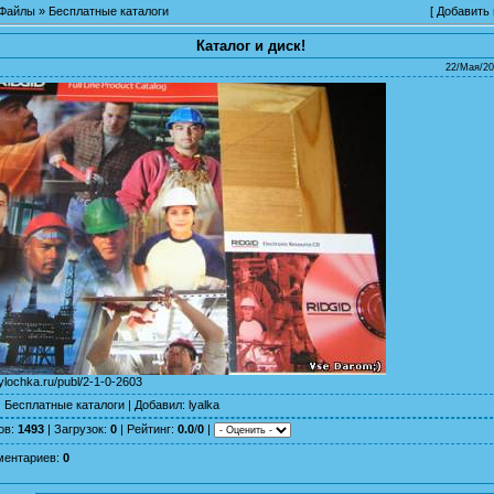
Файлы
»
Бесплатные каталоги
[
Добавить
Каталог и диск!
22/Мая/20
sylochka.ru/publ/2-1-0-2603
:
Бесплатные каталоги
|
Добавил
:
lyalka
ов
:
1493
|
Загрузок
:
0
|
Рейтинг
:
0.0
/
0
|
ментариев
:
0