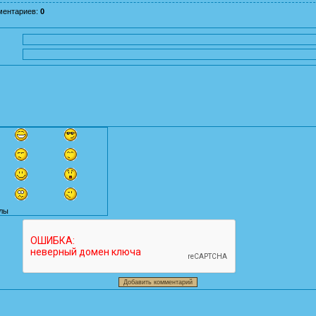
ментариев
:
0
лы