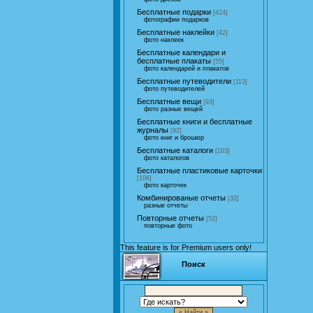
Бесплатные подарки
[424]
фотографии подарков
Бесплатные наклейки
[42]
фото наклеек
Бесплатные календари и
бесплатные плакаты
[55]
фото календарей и плакатов
Бесплатные путеводители
[113]
фото путеводителей
Бесплатные вещи
[93]
фото разных вещей
Бесплатные книги и бесплатные
журналы
[92]
фото книг и брошюр
Бесплатные каталоги
[103]
фото каталогов
Бесплатные пластиковые карточки
[106]
фото карточек
Комбинированые отчеты
[32]
разные отчеты
Повторные отчеты
[52]
повторные фото
This feature is for Premium users only!
Поиск