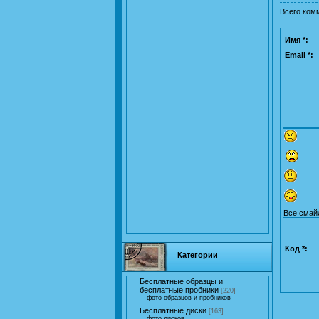
Всего ком
Имя *:
Email *:
Все смай
Код *:
Категории
Бесплатные образцы и
бесплатные пробники
[220]
фото образцов и пробников
Бесплатные диски
[163]
фото дисков