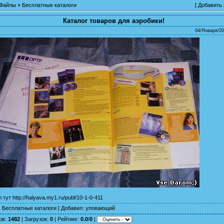
Файлы
»
Бесплатные каталоги
[
Добавить
Каталог товаров для аэробики!
04/Января/20
л тут
http://halyava.my1.ru/publ/10-1-0-411
:
Бесплатные каталоги
|
Добавил
:
уповающий
ов
:
1482
|
Загрузок
:
0
|
Рейтинг
:
0.0
/
0
|