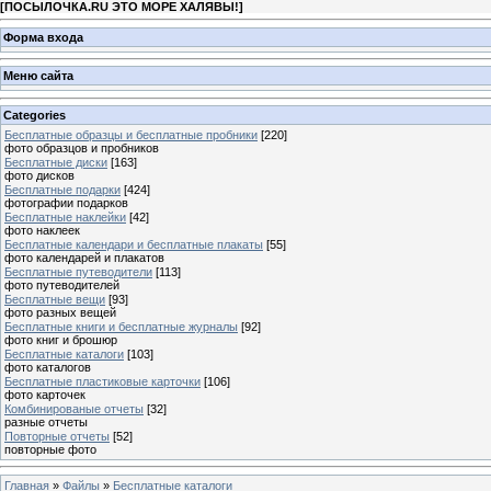
[
ПОСЫЛОЧКА.RU ЭТО МОРЕ ХАЛЯВЫ!
]
Форма входа
Меню сайта
Categories
Бесплатные образцы и бесплатные пробники
[220]
фото образцов и пробников
Бесплатные диски
[163]
фото дисков
Бесплатные подарки
[424]
фотографии подарков
Бесплатные наклейки
[42]
фото наклеек
Бесплатные календари и бесплатные плакаты
[55]
фото календарей и плакатов
Бесплатные путеводители
[113]
фото путеводителей
Бесплатные вещи
[93]
фото разных вещей
Бесплатные книги и бесплатные журналы
[92]
фото книг и брошюр
Бесплатные каталоги
[103]
фото каталогов
Бесплатные пластиковые карточки
[106]
фото карточек
Комбинированые отчеты
[32]
разные отчеты
Повторные отчеты
[52]
повторные фото
Главная
»
Файлы
»
Бесплатные каталоги