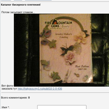
Каталог бисерного плетения!
Потом засыпают спамом...
Вот фото-
заказала тут
http://halyava.my1.ru/publ/10-1-0-436
Всего комментариев
:
0
Имя *: