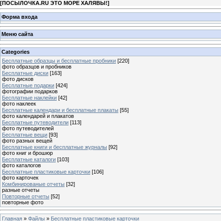
[
ПОСЫЛОЧКА.RU ЭТО МОРЕ ХАЛЯВЫ!
]
Форма входа
Меню сайта
Categories
Бесплатные образцы и бесплатные пробники
[220]
фото образцов и пробников
Бесплатные диски
[163]
фото дисков
Бесплатные подарки
[424]
фотографии подарков
Бесплатные наклейки
[42]
фото наклеек
Бесплатные календари и бесплатные плакаты
[55]
фото календарей и плакатов
Бесплатные путеводители
[113]
фото путеводителей
Бесплатные вещи
[93]
фото разных вещей
Бесплатные книги и бесплатные журналы
[92]
фото книг и брошюр
Бесплатные каталоги
[103]
фото каталогов
Бесплатные пластиковые карточки
[106]
фото карточек
Комбинированые отчеты
[32]
разные отчеты
Повторные отчеты
[52]
повторные фото
Главная
»
Файлы
»
Бесплатные пластиковые карточки