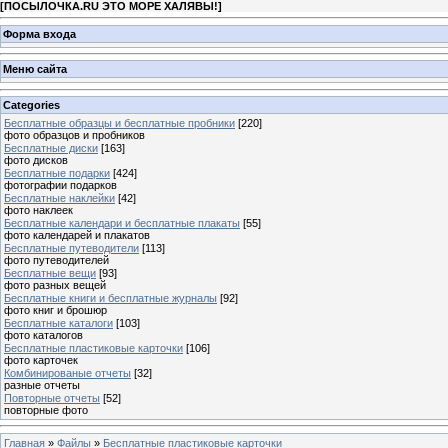
[
ПОСЫЛОЧКА.RU ЭТО МОРЕ ХАЛЯВЫ!
]
Форма входа
Меню сайта
Categories
Бесплатные образцы и бесплатные пробники
[220]
фото образцов и пробников
Бесплатные диски
[163]
фото дисков
Бесплатные подарки
[424]
фотографии подарков
Бесплатные наклейки
[42]
фото наклеек
Бесплатные календари и бесплатные плакаты
[55]
фото календарей и плакатов
Бесплатные путеводители
[113]
фото путеводителей
Бесплатные вещи
[93]
фото разных вещей
Бесплатные книги и бесплатные журналы
[92]
фото книг и брошюр
Бесплатные каталоги
[103]
фото каталогов
Бесплатные пластиковые карточки
[106]
фото карточек
Комбинированые отчеты
[32]
разные отчеты
Повторные отчеты
[52]
повторные фото
Главная
»
Файлы
»
Бесплатные пластиковые карточки