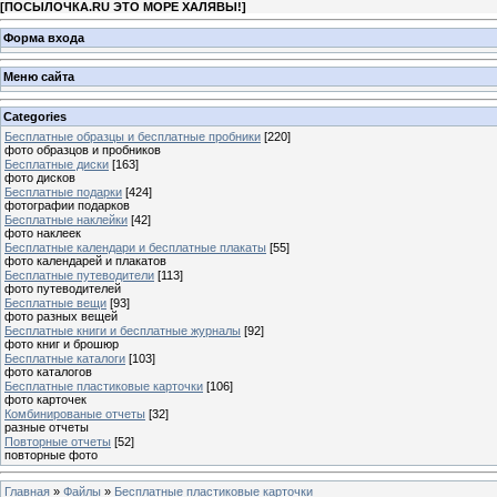
[
ПОСЫЛОЧКА.RU ЭТО МОРЕ ХАЛЯВЫ!
]
Форма входа
Меню сайта
Categories
Бесплатные образцы и бесплатные пробники
[220]
фото образцов и пробников
Бесплатные диски
[163]
фото дисков
Бесплатные подарки
[424]
фотографии подарков
Бесплатные наклейки
[42]
фото наклеек
Бесплатные календари и бесплатные плакаты
[55]
фото календарей и плакатов
Бесплатные путеводители
[113]
фото путеводителей
Бесплатные вещи
[93]
фото разных вещей
Бесплатные книги и бесплатные журналы
[92]
фото книг и брошюр
Бесплатные каталоги
[103]
фото каталогов
Бесплатные пластиковые карточки
[106]
фото карточек
Комбинированые отчеты
[32]
разные отчеты
Повторные отчеты
[52]
повторные фото
Главная
»
Файлы
»
Бесплатные пластиковые карточки