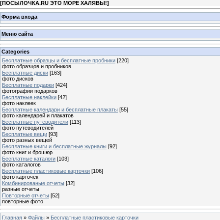
[
ПОСЫЛОЧКА.RU ЭТО МОРЕ ХАЛЯВЫ!
]
Форма входа
Меню сайта
Categories
Бесплатные образцы и бесплатные пробники
[220]
фото образцов и пробников
Бесплатные диски
[163]
фото дисков
Бесплатные подарки
[424]
фотографии подарков
Бесплатные наклейки
[42]
фото наклеек
Бесплатные календари и бесплатные плакаты
[55]
фото календарей и плакатов
Бесплатные путеводители
[113]
фото путеводителей
Бесплатные вещи
[93]
фото разных вещей
Бесплатные книги и бесплатные журналы
[92]
фото книг и брошюр
Бесплатные каталоги
[103]
фото каталогов
Бесплатные пластиковые карточки
[106]
фото карточек
Комбинированые отчеты
[32]
разные отчеты
Повторные отчеты
[52]
повторные фото
Главная
»
Файлы
»
Бесплатные пластиковые карточки